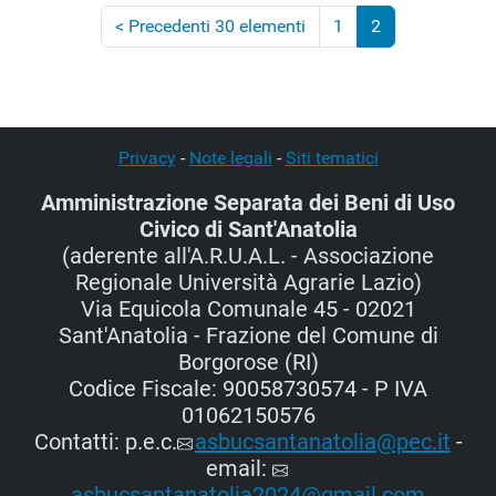
<
Precedenti 30 elementi
1
2
(corrente)
Privacy
-
Note legali
-
Siti tematici
Amministrazione Separata dei Beni di Uso
Civico di Sant'Anatolia
(aderente all'A.R.U.A.L. - Associazione
Regionale Università Agrarie Lazio)
Via Equicola Comunale 45 - 02021
Sant'Anatolia - Frazione del Comune di
Borgorose (RI)
Codice Fiscale: 90058730574 - P IVA
01062150576
Contatti: p.e.c.
asbucsantanatolia@pec.it
-
email:
asbucsantanatolia2024@gmail.com