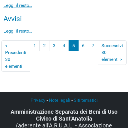
Leggi il resto…
Avvisi
Leggi il resto…
<
1
2
3
4
5
6
7
Successivi
Precedenti
30
(corrente)
30
elementi
>
elementi
Privacy
-
Note legali
-
Siti tematici
Amministrazione Separata dei Beni di Uso
Civico di Sant'Anatolia
(aderente all'A.R.U.A.L. - Associazione