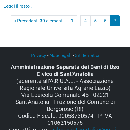
Leggi il resto…
...
<
Precedenti 30 elementi
1
4
5
6
7
(corrente)
Privacy
-
Note legali
-
Siti tematici
Amministrazione Separata dei Beni di Uso
Civico di Sant'Anatolia
(aderente all'A.R.U.A.L. - Associazione
Regionale Università Agrarie Lazio)
Via Equicola Comunale 45 - 02021
Sant'Anatolia - Frazione del Comune di
Borgorose (RI)
Codice Fiscale: 90058730574 - P IVA
01062150576
Contatti: p.e.c.
asbucsantanatolia@pec.it
-