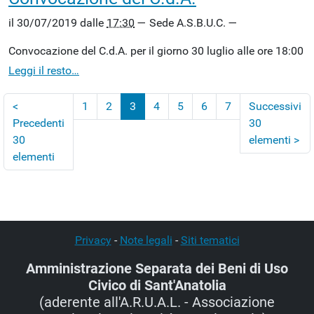
il
30/07/2019
dalle
17:30
—
Sede A.S.B.U.C.
—
Convocazione del C.d.A. per il giorno 30 luglio alle ore 18:00
Leggi il resto…
<
1
2
3
4
5
6
7
Successivi
Precedenti
30
(corrente)
30
elementi
>
elementi
Privacy
-
Note legali
-
Siti tematici
Amministrazione Separata dei Beni di Uso
Civico di Sant'Anatolia
(aderente all'A.R.U.A.L. - Associazione