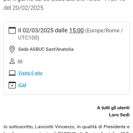
del 20/02/2025
https://asbucsantanatolia.it/albo-
il
02/03/2025
dalle
15:00
(Europe/Rome /
pretorio/avvisi/avviso-
UTC100)
del-
20-
Sede ASBUC Sant'Anatolia
febbraio-
2025-
convocazione-
Visita il sito
assemblea
Avviso
iCal
del
20
febbraio
A tutti gli utenti
2025
Loro Sedi
-
Convocazione
Io sottoscritto, Lanciotti Vincenzo, in qualità di Presidente e
Assemblea