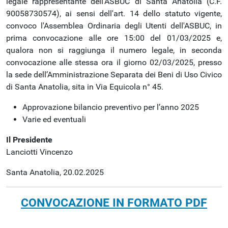
legale rappresentante dell’ASBUC di Santa Anatolia (C.F.
2025-
90058730574), ai sensi dell'art. 14 dello statuto vigente,
03-
convoco l'Assemblea Ordinaria degli Utenti dell'ASBUC, in
02T15:00:00+01:00
prima convocazione alle ore 15:00 del 01/03/2025 e,
2025-
qualora non si raggiunga il numero legale, in seconda
03-
convocazione alle stessa ora il giorno 02/03/2025, presso
02T23:59:59+01:00
la sede dell’Amministrazione Separata dei Beni di Uso Civico
Convocazione
di Santa Anatolia, sita in Via Equicola n° 45.
Assemblea
Approvazione bilancio preventivo per l’anno 2025
Ordinaria
Varie ed eventuali
degli
utenti
Il Presidente
per
Lanciotti
Vincenzo
il
giorno
Santa Anatolia, 20.02.2025
02-
03-
CONVOCAZIONE IN FORMATO PDF
2025
alle