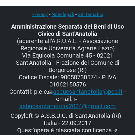
ore
15:00
Privacy
-
Note legali
-
Siti tematici
-
Prot.
Amministrazione Separata dei Beni di Uso
13
Civico di Sant'Anatolia
del
(aderente all'A.R.U.A.L. - Associazione
20/02/2025
Regionale Università Agrarie Lazio)
Via Equicola Comunale 45 - 02021
Sant'Anatolia - Frazione del Comune di
Borgorose (RI)
Codice Fiscale: 90058730574 - P IVA
01062150576
Contatti: p.e.c.
asbucsantanatolia@pec.it
-
email:
asbucsantanatolia2024@gmail.com
Copyleft © A.S.B.U.C. di Sant'Anatolia (RI) -
Italia - 22.09.2017
Quest'opera è rilasciata con licenza